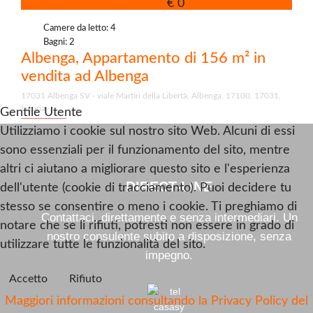
Plurilocale, Appartamento
€ 0
Camere da letto: 4
Bagni: 2
Albenga, Appartamento di 156 m² in
vendita ad Albenga
17031 Albenga SV - viale Martiri della Libertà, Albenga, 17100, 17031,
Liguria
Gentile Utente
Utilizziamo i cookie sul nostro sito Web. Alcuni di essi
sono essenziali per il funzionamento del sito, mentre
altri ci aiutano a migliorare questo sito e l'esperienza
DIRECT-LINE
dell'utente (cookie di tracciamento). Puoi decidere tu
stesso se consentire o meno i cookie. Ti preghiamo di
Contattaci, direttamente e senza intermediari. Un
notare che se li rifiuti, potresti non essere in grado di
nostro consulente subito a disposizione, senza
utilizzare tutte le funzionalità del sito.
impegno.
Accetto
Rifiuto
Maggiori informazioni consultando la Privacy Policy del