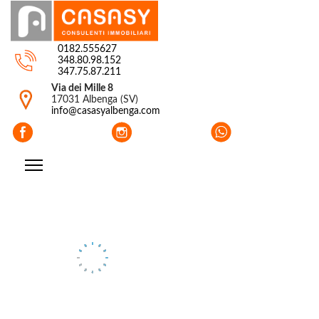
0182.555627
348.80.98.152
347.75.87.211
Via dei Mille 8
17031 Albenga (SV)
info@casasyalbenga.com