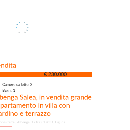
ndita
partamento in Villa
€ 230.000
Camere da letto: 2
Bagni: 1
benga Salea, in vendita grande
partamento in villa con
ardino e terrazzo
one Carrai, Albenga, 17100, 17031, Liguria