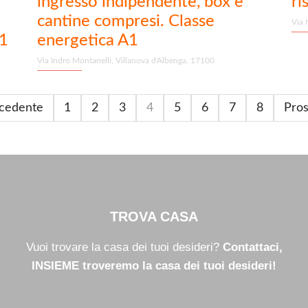
ingresso indipendente, box e
ri
cantine compresi. Classe
Via 
A1
energetica A1
Via Indro Montanelli, Villanova d'Albenga, 17100
cedente
1
2
3
4
5
6
7
8
Pro
TROVA CASA
Vuoi trovare la casa dei tuoi desideri?
Contattaci,
INSIEME troveremo la casa dei tuoi desideri!