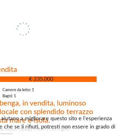
ndita
partamento
€ 235.000
Camere da letto: 1
Bagni: 1
benga, in vendita, luminoso
locale con splendido terrazzo
i aiutano a migliorare questo sito e l'esperienza
sta mare e isola.
che se li rifiuti, potresti non essere in grado di
dei Gasperi, Albenga, 17100, 17031, Liguria