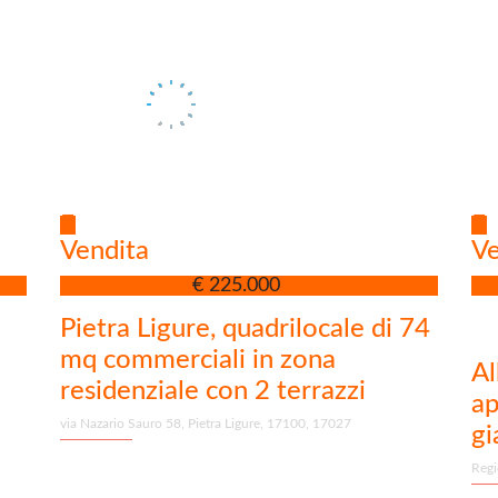
Vendita
Ve
Appartamento
€ 225.000
Ap
Pietra Ligure, quadrilocale di 74
mq commerciali in zona
Al
residenziale con 2 terrazzi
ap
via Nazario Sauro 58, Pietra Ligure, 17100, 17027
gi
Regi