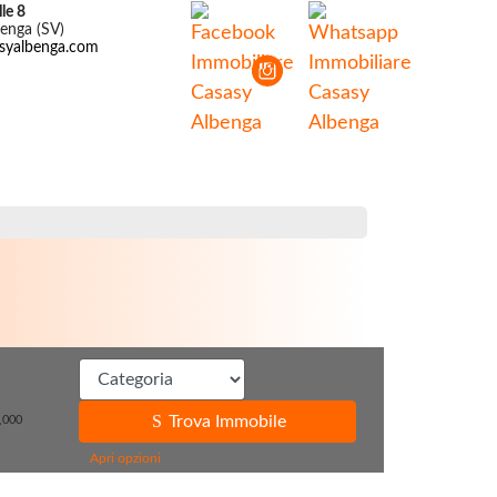
le 8
enga (SV)
syalbenga.com
Trova Immobile
,000
Apri opzioni