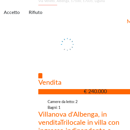
Via Veneto, Albenga, 17100, 17031, Liguria
Accetto
Rifiuto
M
Vendita
Nuova Costruzione
€ 240.000
Camere da letto: 2
Bagni: 1
Villanova d'Albenga, in
venditaTrilocale in villa con