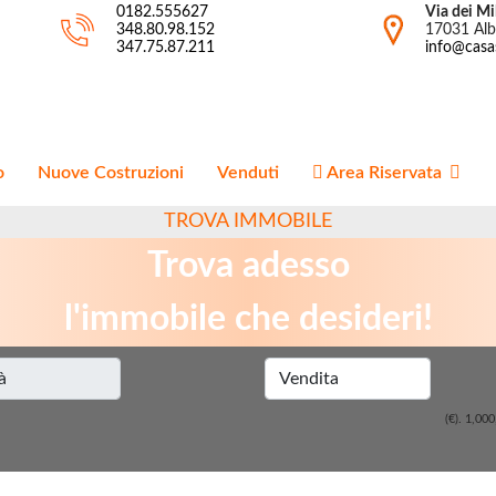
0182.555627
Via dei Mil
348.80.98.152
17031 Alb
347.75.87.211
info@casa
o
Nuove Costruzioni
Venduti
Area Riservata
TROVA IMMOBILE
Trova adesso
l'immobile che desideri!
(€).
1,000