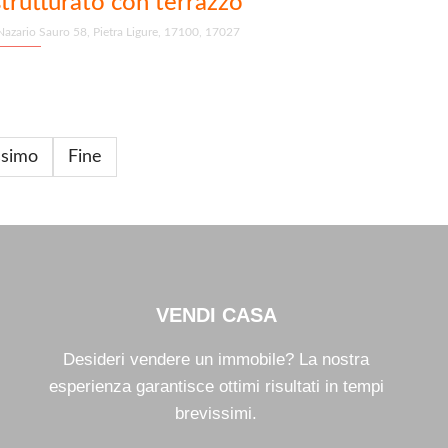
strutturato con terrazzo
Nazario Sauro 58, Pietra Ligure, 17100, 17027
ssimo
Fine
VENDI CASA
Desideri vendere un immobile? La nostra
esperienza garantisce ottimi risultati in tempi
brevissimi.