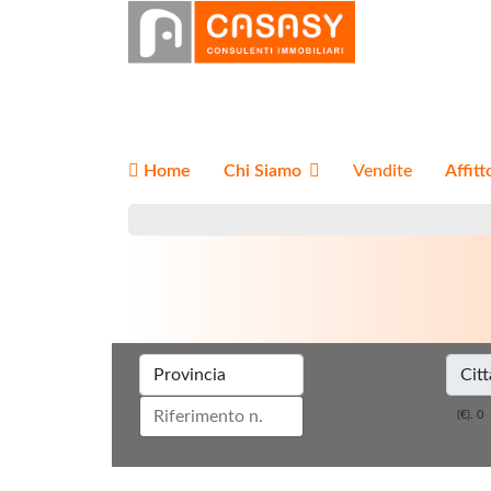
Home
Chi Siamo
Vendite
Affitt
(€).
0