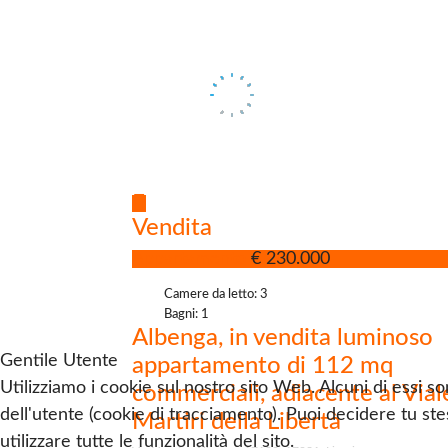
Vendita
Appartamento
€ 230.000
Camere da letto: 3
Bagni: 1
Albenga, in vendita luminoso
Gentile Utente
appartamento di 112 mq
Utilizziamo i cookie sul nostro sito Web. Alcuni di essi so
commerciali, adiacente al Vial
dell'utente (cookie di tracciamento). Puoi decidere tu ste
Martiri della Libertà
utilizzare tutte le funzionalità del sito.