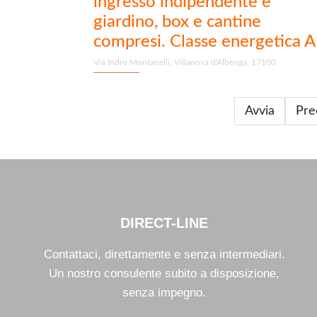
ingresso indipendente e
giardino, box e cantine
compresi. Classe energetica 
Via Indro Montanelli, Villanova d'Albenga, 17100
Avvia
Pre
DIRECT-LINE
Contattaci, direttamente e senza intermediari.
Un nostro consulente subito a disposizione,
senza impegno.