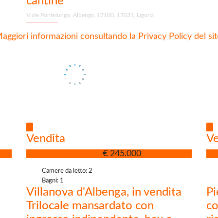
cantine
Viale Pontelungo, Albenga, 17100, 17031, Liguria
aggiori informazioni consultando la Privacy Policy del sit
Vendita
Ve
Nuova Costruzione
€ 245.000
Ap
Camere da letto: 2
Bagni: 1
Villanova d'Albenga, in vendita
Pi
Trilocale mansardato con
co