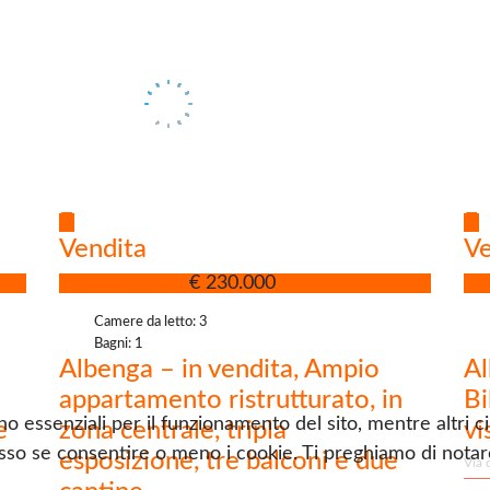
Vendita
Ve
Appartamento
€ 230.000
Ap
Camere da letto: 3
Bagni: 1
Albenga – in vendita, Ampio
Al
appartamento ristrutturato, in
Bi
no essenziali per il funzionamento del sito, mentre altri c
e
zona centrale, tripla
vi
sso se consentire o meno i cookie. Ti preghiamo di notare 
esposizione, tre balconi e due
Via 